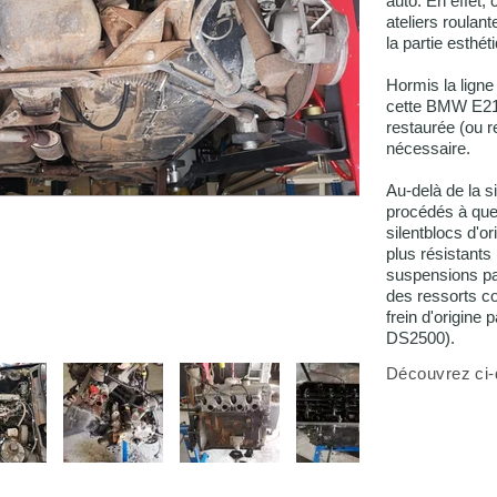
auto. En effet,
ateliers roulant
la partie esthét
Hormis la lign
cette BMW E21 
restaurée (ou r
nécessaire.
Au-delà de la s
procédés à que
silentblocs d'or
plus résistants
suspensions par
des ressorts co
frein d'origine
DS2500).
​Découvrez ci-