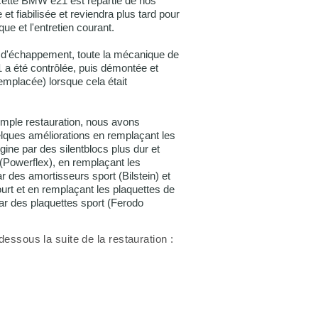
 cette BMW e21 est repartie de nos
e et fiabilisée et reviendra plus tard pour
ique et l'entretien courant.
e d'échappement, toute la mécanique de
a été contrôlée, puis démontée et
emplacée) lorsque cela était
imple restauration, nous avons
lques améliorations en remplaçant les
igine par des silentblocs plus dur et
 (Powerflex), en remplaçant les
 des amortisseurs sport (Bilstein) et
urt et en remplaçant les plaquettes de
 par des plaquettes sport (Ferodo
dessous la suite de la restauration :