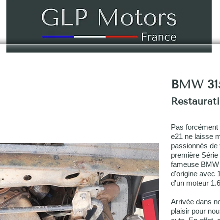
FAIRE
NOS REALISATIONS
A PROPOS 
BMW 315
Restaurat
Pas forcément 
e21 ne laisse ma
passionnés de v
première Série
fameuse BMW 2
d'origine avec
d'un moteur 1.
Arrivée dans no
plaisir pour no