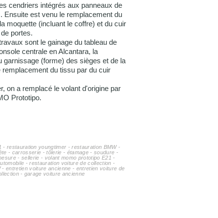
es cendriers intégrés aux panneaux de
s. Ensuite est venu le remplacement du
e la moquette (incluant le coffre) et du cuir
de portes.
travaux sont le gainage du tableau de
console centrale en Alcantara, la
u garnissage (forme) des sièges et de la
e remplacement du tissu par du cuir
er, on a remplacé le volant d'origine par
O Prototipo.
1 - restauration youngtimer - restauration BMW -
te - carrosserie - tôlerie - étamage - soudure -
mesure - sellerie - volant momo prototipo E21 -
utomobile - restauration voiture de collection -
- entretien voiture ancienne - entretien voiture de
ollection - garage voiture ancienne