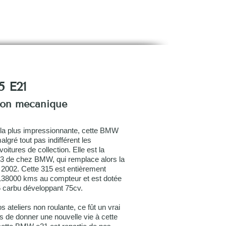
DE NOUS
CONTACT
 E21
ion mécanique
la plus impressionnante, cette BMW
lgré tout pas indifférent les
oitures de collection. Elle est la
 3 de chez BMW, qui remplace alors la
002. Cette 315 est entièrement
 138000 kms au compteur et est dotée
6 carbu développant 75cv.
s ateliers non roulante, ce fût un vrai
us de donner une nouvelle vie à cette