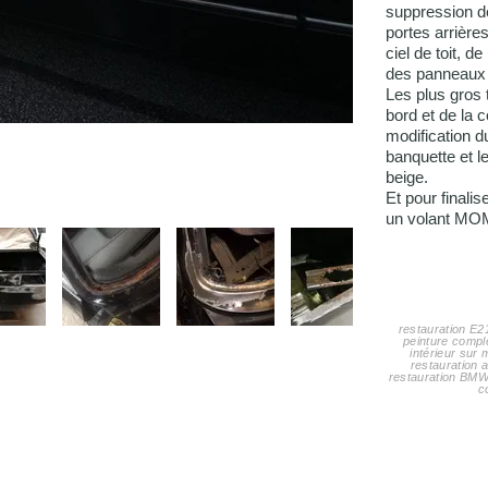
suppression d
portes arrière
ciel de toit, d
des panneaux 
Les plus gros 
bord et de la 
modification d
banquette et l
beige.
Et pour finalis
un volant MOM
restauration E2
peinture complè
intérieur sur 
restauration a
restauration BMW 
c