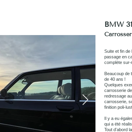
BMW 31
Carrosseri
Suite et fin d
passage en car
complète sur-
Beaucoup de tr
de 40 ans !
Quelques exemp
carrosserie de
redressage au 
carrosserie, s
finition poli-lus
Il y a eu égale
qui a été réal
Tout d'abord l