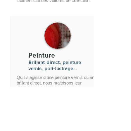
l'authenticité des voitures de collection.
Peinture
Brillant direct, peinture
vernis, poli-lustrage...
Qu'il s'agisse d'une peinture vernis ou en
brillant direct, nous maitrisons leur
application et procédons à un poli-lustrage
afin de sublimer ces peintures.
GLP Motors France
01 61 39 14 94
contact@glpmotors.fr
Contact
Mentions légales